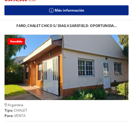
Más información
FARO; CHALET CHICO S/ DIAG.V.SARSFIELD- OPORTUNIDA…
Vendido
Argentina
Tipo:
CHALET
Para:
VENTA