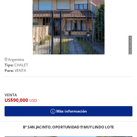
Argentina
Tipo:
CHALET
Para:
VENTA
VENTA
US$90,000
USD
Más información
Bº SAN JACINTO; OPORTUNIDAD !!! MUY LINDO LOTE