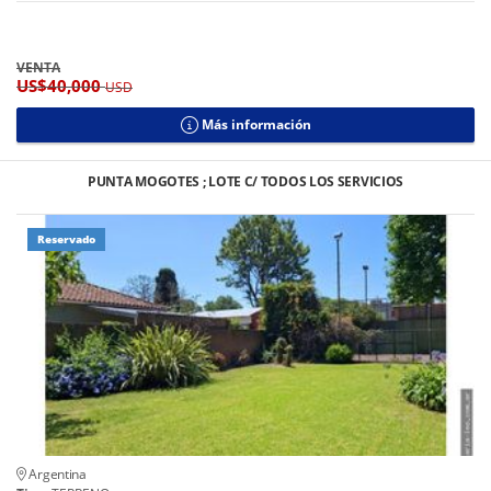
VENTA
US$40,000
USD
Más información
PUNTA MOGOTES ; LOTE C/ TODOS LOS SERVICIOS
Reservado
Argentina